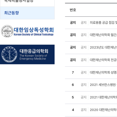
국제학술행사일정
번호
최근동향
공지
공지
의료용품 공급 점검 
공지
공지
대한재난의학회 월간
공지
공지
2023년도 대한재난의
공지
공지
대한재난의학회 전공의
7
공지
대한재난의학회 성
6
공지
2021 세브란스병원
5
공지
2021 대한재난의학
4
공지
2020 대한재난의